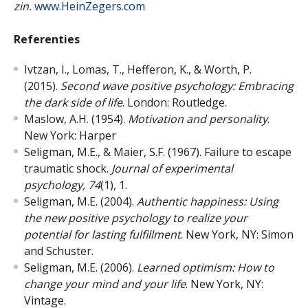
zin.
www.HeinZegers.com
Referenties
Ivtzan, I., Lomas, T., Hefferon, K., & Worth, P.
(2015).
Second wave positive psychology: Embracing
the dark side of life
. London: Routledge.
Maslow, A.H. (1954).
Motivation and personality
.
New York: Harper
Seligman, M.E., & Maier, S.F. (1967). Failure to escape
traumatic shock.
Journal of experimental
psychology, 74
(1), 1.
Seligman, M.E. (2004).
Authentic happiness: Using
the new positive psychology to realize your
potential for lasting fulfillment
. New York, NY: Simon
and Schuster.
Seligman, M.E. (2006).
Learned optimism: How to
change your mind and your life
. New York, NY:
Vintage.