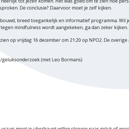
heerlijk tot jezelf komen. Het was goed om te zien hoe pers
proken. De conclusie? Daarvoor moet je zelf kijken.
rbouwd, breed toegankelijk en informatief programma. Wil 
ij tegen mindfulness wordt aangekeken, ga dan zeker kijken.
zien op vrijdag 16 december om 21:20 op NPO2. De overige 
ie/geluksonderzoek (met Leo Bormans)
 vraag: moet je überhaupt willen streven naar geluk of word 