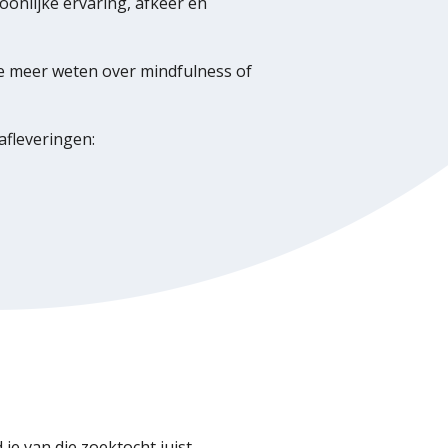
oonlijke ervaring, afkeer en
je meer weten over mindfulness of
afleveringen:
je van die zoektocht juist