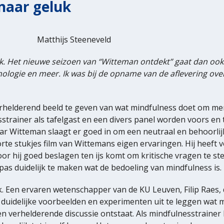
naar geluk
Matthijs Steeneveld
luk. Het nieuwe seizoen van “Witteman ontdekt” gaat dan ook
ologie en meer. Ik was bij de opname van de aflevering ove
erhelderend beeld te geven van wat mindfulness doet om men
strainer als tafelgast en een divers panel worden voors en
maar Witteman slaagt er goed in om een neutraal en behoorlij
rte stukjes film van Wittemans eigen ervaringen. Hij heeft 
 hij goed beslagen ten ijs komt om kritische vragen te stel
pas duidelijk te maken wat de bedoeling van mindfulness is.
k. Een ervaren wetenschapper van de KU Leuven, Filip Raes, 
t duidelijke voorbeelden en experimenten uit te leggen wat m
 een verhelderende discussie ontstaat. Als mindfulnesstrain