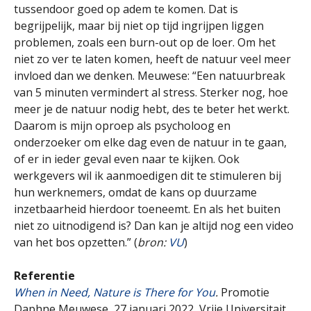
tussendoor goed op adem te komen. Dat is
begrijpelijk, maar bij niet op tijd ingrijpen liggen
problemen, zoals een burn-out op de loer. Om het
niet zo ver te laten komen, heeft de natuur veel meer
invloed dan we denken. Meuwese: “Een natuurbreak
van 5 minuten vermindert al stress. Sterker nog, hoe
meer je de natuur nodig hebt, des te beter het werkt.
Daarom is mijn oproep als psycholoog en
onderzoeker om elke dag even de natuur in te gaan,
of er in ieder geval even naar te kijken. Ook
werkgevers wil ik aanmoedigen dit te stimuleren bij
hun werknemers, omdat de kans op duurzame
inzetbaarheid hierdoor toeneemt. En als het buiten
niet zo uitnodigend is? Dan kan je altijd nog een video
van het bos opzetten.” (
bron:
VU
)
Referentie
When in Need, Nature is There for You
.
Promotie
Daphne Meuwese, 27 januari 2022, Vrije Universitait