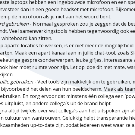
este laptops hebben een ingebouwde microfoon en een spea
nvesteer dan in een goede headset met microfoon. Bijkomend
emp de microfoon als je niet aan het woord bent.
rd gebruiken
- Normaal gesproken zou je zeggen dat de bes
ndt. Veel samenwerkingstools hebben tegenwoordig ook ee
 whiteboard kan zitten.
p aparte locaties te werken, is er niet meer de mogelijkheid
ten. Maak een apart kanaal aan in jullie chat-tool, zoals S
llekeurige gespreksonderwerpen, leuke gifjes, interessante
ook hier moet ruimte voor zijn. Let op: doe dit met mate, wan
kijken.
ullie gebruiken
- Veel tools zijn makkelijk om te gebruiken, 
jvoorbeeld het delen van hun beeldscherm. Maak als team w
ebruiken. En zorg ervoor dat minstens één collega een ‘power
 uitpluist, en andere collega’s uit de brand helpt.
jna altijd twijfels over wat collega’s aan het uitspoken zijn a
 cultuur van wantrouwen. Gelukkig helpt transparantie hier
rkzaamheden up-to-date zijn, zodat iedereen weet waar ze aan