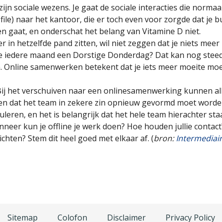
ijn sociale wezens. Je gaat de sociale interacties die normaa
n file) naar het kantoor, die er toch even voor zorgde dat je 
en gaat, en onderschat het belang van Vitamine D niet.
eer in hetzelfde pand zitten, wil niet zeggen dat je niets mee
ie iedere maand een Dorstige Donderdag? Dat kan nog steeds
en. Online samenwerken betekent dat je iets meer moeite moe
Bij het verschuiven naar een onlinesamenwerking kunnen a
 en dat het team in zekere zin opnieuw gevormd moet word
eren, en het is belangrijk dat het hele team hierachter sta
nneer kun je offline je werk doen? Hoe houden jullie contact
richten? Stem dit heel goed met elkaar af. (
bron:
Intermediai
Sitemap
Colofon
Disclaimer
Privacy Policy