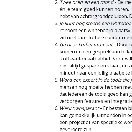
Twee oren en een mond
- De me
én je team goed kunnen horen, i
hebt van achtergrondgeluiden. D
Je kunt nog steeds een whiteboa
rondom een whiteboard plaatsvi
virtueel face-to-face rondom een
Ga naar koffieautomaat
- Door o
komen en een gesprek aan te kaar
‘koffieautomaatbabbel’. Voor wi
niet altijd gespannen staan, dus 
minuut naar een lollig plaatje te 
Word een expert in de tools die j
mensen nog moeite hebben met bi
dat iedereen de tools goed kan g
verborgen features en integraties
Werk transparant
- Er bestaan bi
kan gemakkelijk uitmonden in een
een project of van specifieke we
gevorderd zijn.