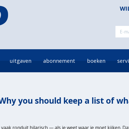
WI
uitgaven
abonnement
boeken
serv
: Why you should keep a list of 
aak ronduit hilarisch — als je weet waar je moet kijken. Dat