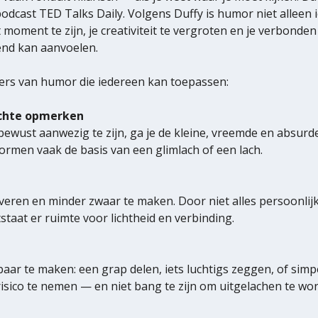
podcast TED Talks Daily. Volgens Duffy is humor niet alleen
moment te zijn, je creativiteit te vergroten en je verbonden
end kan aanvoelen.
jlers van humor die iedereen kan toepassen:
achte opmerken
ust aanwezig te zijn, ga je de kleine, vreemde en absurde d
ormen vaak de basis van een glimlach of een lach.
tiveren en minder zwaar te maken. Door niet alles persoonli
aat er ruimte voor lichtheid en verbinding.
ar te maken: een grap delen, iets luchtigs zeggen, of simpe
 risico te nemen — en niet bang te zijn om uitgelachen te w