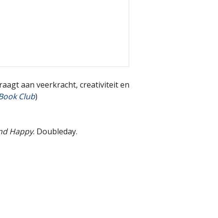
aagt aan veerkracht, creativiteit en
 Book Club
)
and Happy
. Doubleday.