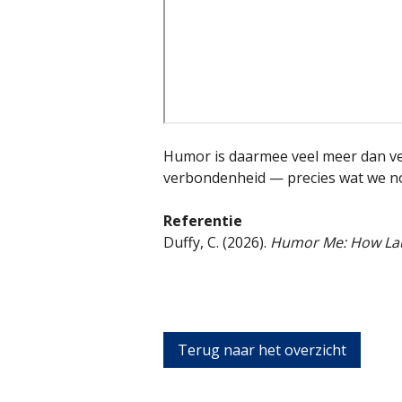
Humor is daarmee veel meer dan verm
verbondenheid — precies wat we no
Referentie
Duffy, C. (2026).
Humor Me: How Lau
Terug naar het overzicht