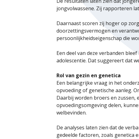
De resultaten laten zien dat jonger
jongvolwassene. Zij rapporteren la
Daarnaast scoren zij hoger op zor
doorzettingsvermogen en verantwoor
persoonlijkheidseigenschap die word
Een deel van deze verbanden bleef 
adolescentie. Dat suggereert dat w
Rol van gezin en genetica
Een belangrijke vraag in het onder
opvoeding of genetische aanleg. 
Daarbij worden broers en zussen, en
opvoedingsomgeving delen, kunnen 
welbevinden.
De analyses laten zien dat de verb
gedeelde factoren, zoals genetica 