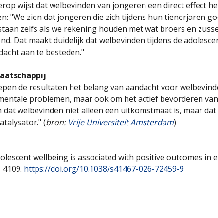
rop wijst dat welbevinden van jongeren een direct effect 
jsen: "We zien dat jongeren die zich tijdens hun tienerjaren
 bestaan zelfs als we rekening houden met wat broers en zuss
. Dat maakt duidelijk dat welbevinden tijdens de adolescent
dacht aan te besteden."
maatschappij
pen de resultaten het belang van aandacht voor welbevinde
mentale problemen, maar ook om het actief bevorderen van w
 dat welbevinden niet alleen een uitkomstmaat is, maar dat 
talysator." (
bron:
Vrije Universiteit Amsterdam
)
 Adolescent wellbeing is associated with positive outcomes in 
, 4109.
https://doi.org/10.1038/s41467-026-72459-9