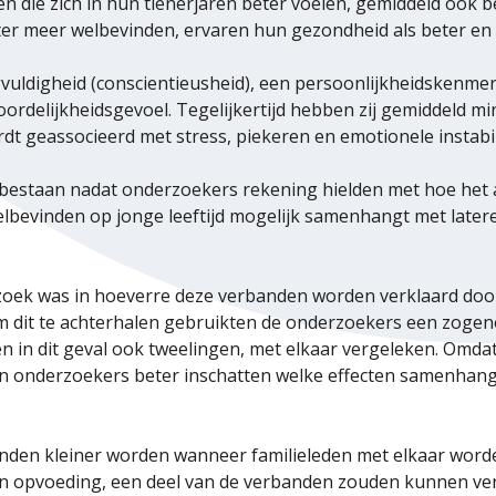
en die zich in hun tienerjaren beter voelen, gemiddeld ook b
ter meer welbevinden, ervaren hun gezondheid als beter en
gvuldigheid (conscientieusheid), een persoonlijkheidsken
delijkheidsgevoel. Tegelijkertijd hebben zij gemiddeld min
t geassocieerd met stress, piekeren en emotionele instabili
bestaan nadat onderzoekers rekening hielden met hoe het a
elbevinden op jonge leeftijd mogelijk samenhangt met latere
zoek was in hoeverre deze verbanden worden verklaard door
Om dit te achterhalen gebruikten de onderzoekers een zog
 in dit geval ook tweelingen, met elkaar vergeleken. Omdat
onderzoekers beter inschatten welke effecten samenhangen
anden kleiner worden wanneer familieleden met elkaar word
en opvoeding, een deel van de verbanden zouden kunnen verk