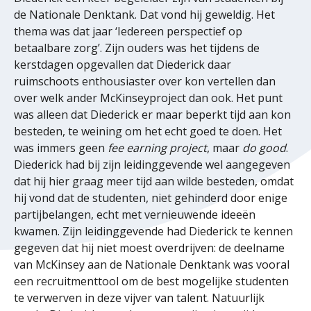
de Nationale Denktank. Dat vond hij geweldig. Het
thema was dat jaar ‘Iedereen perspectief op
betaalbare zorg’. Zijn ouders was het tijdens de
kerstdagen opgevallen dat Diederick daar
ruimschoots enthousiaster over kon vertellen dan
over welk ander McKinseyproject dan ook. Het punt
was alleen dat Diederick er maar beperkt tijd aan kon
besteden, te weining om het echt goed te doen. Het
was immers geen
fee earning project
, maar
do good
.
Diederick had bij zijn leidinggevende wel aangegeven
dat hij hier graag meer tijd aan wilde besteden, omdat
hij vond dat de studenten, niet gehinderd door enige
partijbelangen, echt met vernieuwende ideeën
kwamen. Zijn leidinggevende had Diederick te kennen
gegeven dat hij niet moest overdrijven: de deelname
van McKinsey aan de Nationale Denktank was vooral
een recruitmenttool om de best mogelijke studenten
te verwerven in deze vijver van talent. Natuurlijk